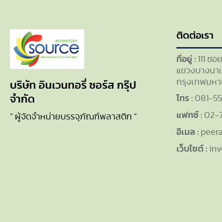
ติดต่อเรา
ที่อยู่ :
111 ซอ
แขวงบางนาเ
กรุงเทพมหา
บริษัท อินเวนทอรี่ ซอร์ส กรุ๊ป
โทร :
081-5
จำกัด
แฟกซ์ :
02-
“ ผู้จัดจำหน่ายบรรจุภัณฑ์พลาสติก “
อีเมล :
peera
เว็บไซต์ :
inv