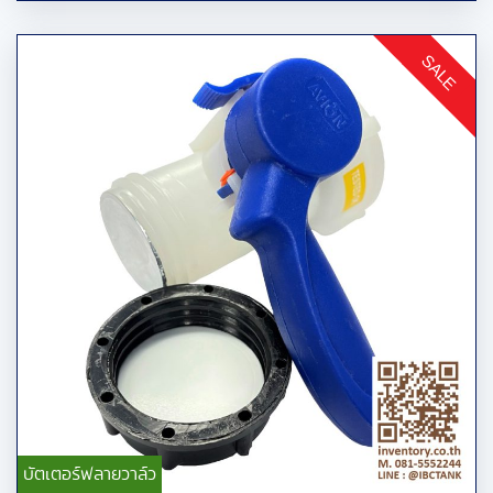
SALE
บัตเตอร์ฟลายวาล์ว