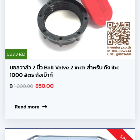
บอลวาล์ว
บอลวาล์ว 2 นิ้ว Ball Valve 2 inch สำหรับ ถัง ibc
1000 ลิตร ถังเบ๊าท์
850.00
฿
1,000.00
Read more
SALE