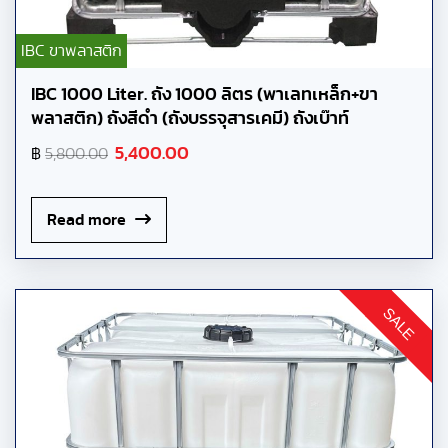
IBC ขาพลาสติก
IBC 1000 Liter. ถัง 1000 ลิตร (พาเลทเหล็ก+ขา
พลาสติก) ถังสีดำ (ถังบรรจุสารเคมี) ถังเบ๊าท์
5,400.00
฿
5,800.00
Read more
SALE