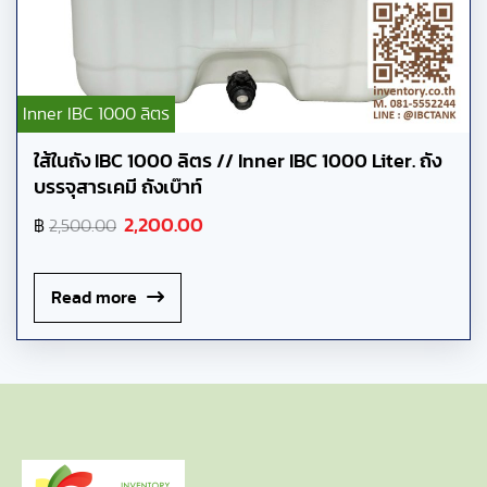
Inner IBC 1000 ลิตร
ใส้ในถัง IBC 1000 ลิตร // Inner IBC 1000 Liter. ถัง
บรรจุสารเคมี ถังเบ๊าท์
2,200.00
฿
2,500.00
Read more