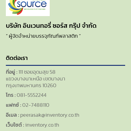
บริษัท อินเวนทอรี่ ซอร์ส กรุ๊ป จำกัด
“ ผู้จัดจำหน่ายบรรจุภัณฑ์พลาสติก “
ติดต่อเรา
ที่อยู่ :
111 ซอยอุดมสุข 58
แขวงบางนาเหนือ เขตบางนา
กรุงเทพมหานคร 10260
โทร :
081-5552244
แฟกซ์ :
02-7488110
อีเมล :
peerasak@inventory.co.th
เว็บไซต์ :
inventory.co.th